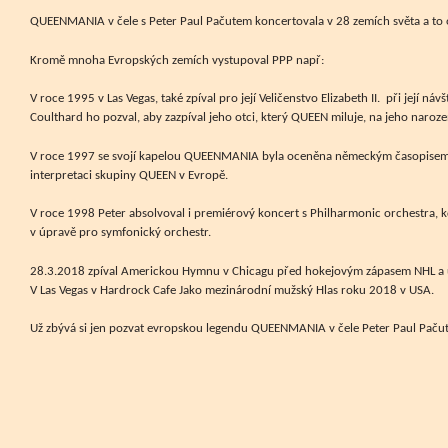
QUEENMANIA v čele s Peter Paul Pačutem koncertovala v 28 zemích světa a to
Kromě mnoha Evropských zemích vystupoval PPP např:
V roce 1995 v Las Vegas, také zpíval pro její Veličenstvo Elizabeth II. při její náv
Coulthard ho pozval, aby zazpíval jeho otci, který QUEEN miluje, na jeho naroze
V roce 1997 se svojí kapelou QUEENMANIA byla oceněna německým časopisem K
interpretaci skupiny QUEEN v Evropě.
V roce 1998 Peter absolvoval i premiérový koncert s Philharmonic orchestra, k
v úpravě pro symfonický orchestr.
28.3.2018 zpíval Americkou Hymnu v Chicagu před hokejovým zápasem NHL a 
V Las Vegas v Hardrock Cafe Jako mezinárodní mužský Hlas roku 2018 v USA.
Už zbývá si jen pozvat evropskou legendu QUEENMANIA v čele Peter Paul Pačut